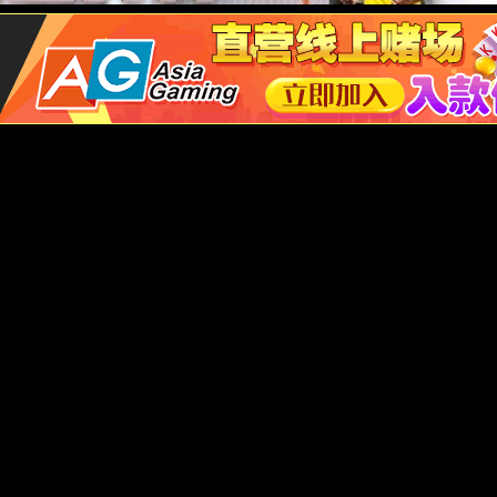
关于yd77699云顶国际
新闻资讯
核心
公司介绍
yd77699云顶国际新闻
绿能
组织架构
yd77699云顶国际新路
储能
荣誉资质
碳材
发展历程
宣传资料