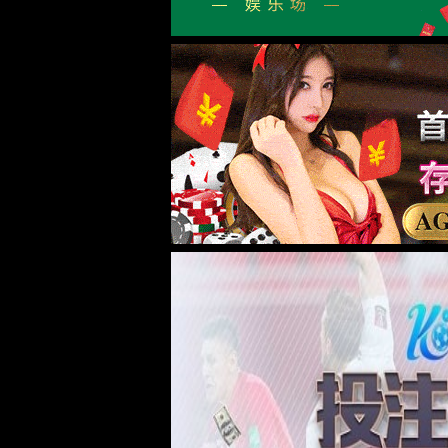
河南yd77699云顶国际阳光新能源有限公
制造有限公司、新乡市凤泉区政府、安仕
官网地址
http://www.hnycyg.com/