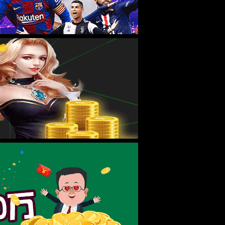
司
返回列表