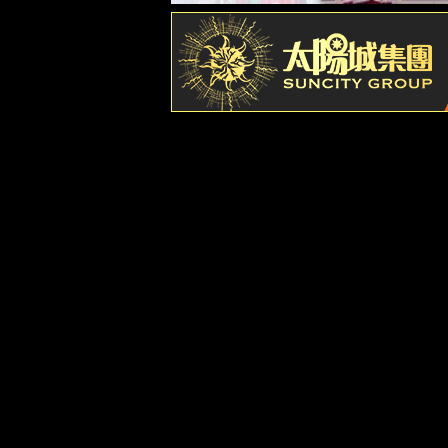
河南省郑州市金水区商务外环20号海联大厦
0371-89988852