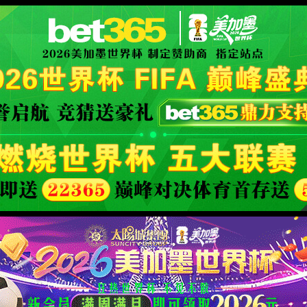
d77699云顶国际
新闻资讯
核心业务
科技创新
云顶国际阳光新能源有限公