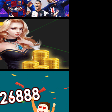
，借助资本市场实现聚变增值，把“科技＋资本＋
动高质量发展的支撑力量。我们将始终牢记企业