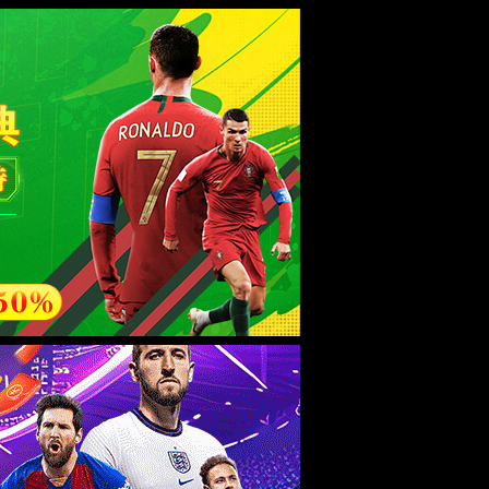
投资者关系
联系我们
OA
邮箱
电子报