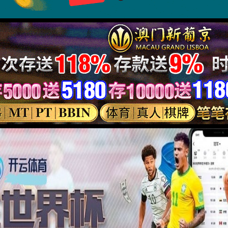
支持，以更加优良的经营业绩回报投资者、回报客户、回
0
服务提供，yd77699云