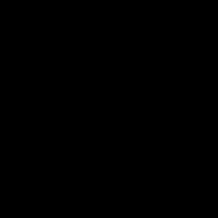
河南省郑州市金水区商务外环20号海联大厦
0371-89988852