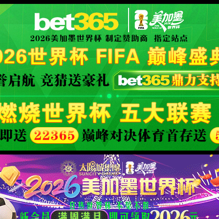
d77699云顶国际
新闻资讯
核心业务
科技创新